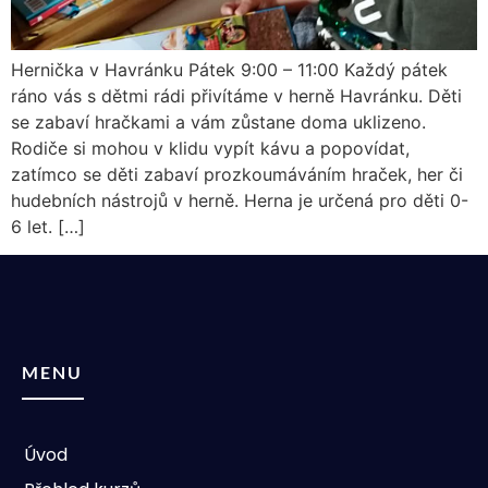
Hernička v Havránku Pátek 9:00 – 11:00 Každý pátek
ráno vás s dětmi rádi přivítáme v herně Havránku. Děti
se zabaví hračkami a vám zůstane doma uklizeno.
Rodiče si mohou v klidu vypít kávu a popovídat,
zatímco se děti zabaví prozkoumáváním hraček, her či
hudebních nástrojů v herně. Herna je určená pro děti 0-
6 let. […]
MENU
Úvod